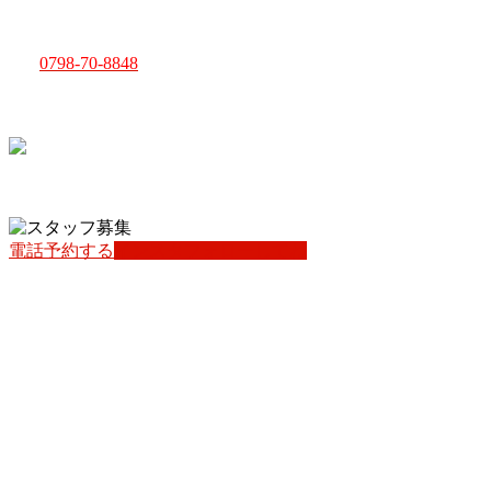
月曜定休 ※祝日の場合は翌日休
〒662-0024 西宮市名次町11-15
Tel.
0798-70-8848
専用駐車場１台（ウェルシア裏 エスポワール第３駐車場１
５番）
クレジットカード、QR決済各種使えます
電話予約する
インスタフォローしてね
上
に