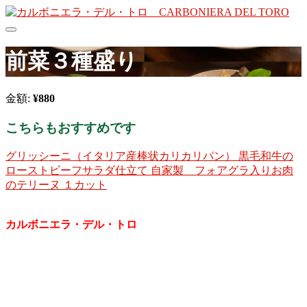
前菜３種盛り
金額:
¥880
こちらもおすすめです
グリッシーニ（イタリア産棒状カリカリパン）
黒毛和牛の
ローストビーフサラダ仕立て
自家製 フォアグラ入りお肉
のテリーヌ １カット
イタリア料理
カルボニエラ・デル・トロ
【Lunch】
11:30-14:30 (L.O. 14:00）
【Dinner】
17:30-22:30（L.O. 21:30）