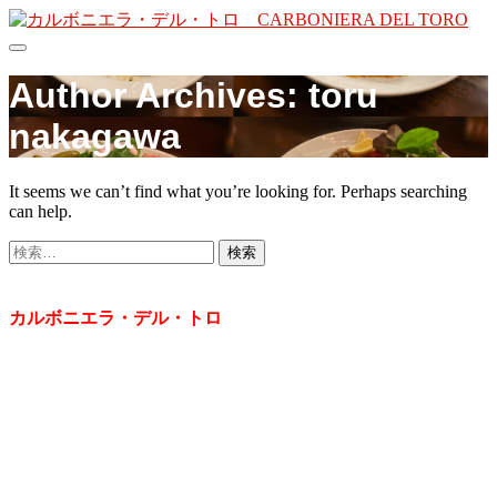
Author Archives:
toru
nakagawa
It seems we can’t find what you’re looking for. Perhaps searching
can help.
検
索:
イタリア料理
カルボニエラ・デル・トロ
【Lunch】
11:30-14:30 (L.O. 14:00）
【Dinner】
17:30-22:30（L.O. 21:30）
月曜定休 ※祝日の場合は翌日休
〒662-0024 西宮市名次町11-15