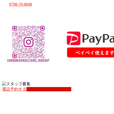
Tel.
0798-70-8848
専用駐車場１台（ウェルシア裏 エスポワール第３駐車場１
５番）
クレジットカード、QR決済各種使えます
電話予約する
インスタフォローしてね
上